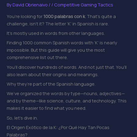
By
David Obrienaivo
/
/
Competitive Gaming Tactics
You’re looking for
1000 palabras con k
. That’s quite a
challenge, isn’t it? The letter ‘K’ in Spanish is rare.
It’s mostly used in words from other languages.
Finding 1000 common Spanish words with ‘K’ is nearly
impossible. But this guide will give you the most
comprehensive list out there.
You’ll discover hundreds of words. And not just that. You’ll
also learn about their origins and meanings.
Why they’re part of the Spanish language.
We’ve organized the words by type—nouns, adjectives—
and by theme—like science, culture, and technology. This
makes it easier to find what you need.
So, let’s dive in.
El Origen Exótico de la K: ¿Por Qué Hay Tan Pocas
Palabras?