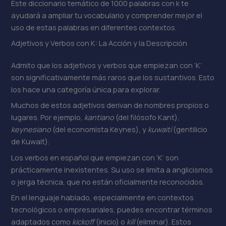
Este diccionario temático de 1000 palabras con k te
ayudará a ampliar tu vocabulario y comprender mejor el
uso de estas palabras en diferentes contextos.
Adjetivos y Verbos con K: La Acción y la Descripción
Admito que los adjetivos y verbos que empiezan con ‘K’
son significativamente más raros que los sustantivos. Esto
los hace una categoría única para explorar.
Muchos de estos adjetivos derivan de nombres propios o
lugares. Por ejemplo,
kantiano
(del filósofo Kant),
keynesiano
(del economista Keynes), y
kuwaití
(gentilicio
de Kuwait).
Los verbos en español que empiezan con ‘K’ son
prácticamente inexistentes. Su uso se limita a anglicismos
o jerga técnica, que no están oficialmente reconocidos.
En el lenguaje hablado, especialmente en contextos
tecnológicos o empresariales, puedes encontrar términos
adaptados como
kickoff
(inicio) o
kill
(eliminar). Estos