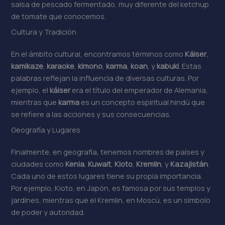
salsa de pescado fermentado, muy diferente del ketchup
de tomate que conocemos.
Cultura y Tradición
En el ámbito cultural, encontramos términos como
Káiser
,
kamikaze
,
karaoke
,
kimono
,
karma
,
koan
, y
kabuki
. Estas
palabras reflejan la influencia de diversas culturas. Por
ejemplo, el
káiser
era el título del emperador de Alemania,
mientras que
karma
es un concepto espiritual hindú que
se refiere a las acciones y sus consecuencias.
Geografía y Lugares
Finalmente, en geografía, tenemos nombres de países y
ciudades como
Kenia
,
Kuwait
,
Kioto
,
Kremlin
, y
Kazajistán
.
Cada uno de estos lugares tiene su propia importancia.
Por ejemplo, Kioto, en Japón, es famosa por sus templos y
jardines, mientras que el Kremlin, en Moscú, es un símbolo
de poder y autoridad.