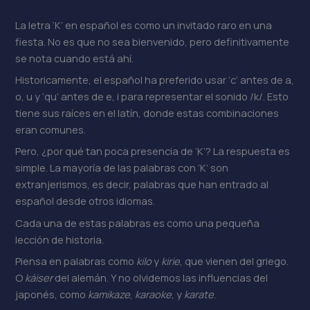
La letra ‘K’ en español es como un invitado raro en una
fiesta. No es que no sea bienvenido, pero definitivamente
se nota cuando está ahí.
Historicamente, el español ha preferido usar ‘c’ antes de a,
o, u y ‘qu’ antes de e, i para representar el sonido /k/. Esto
tiene sus raíces en el latín, donde estas combinaciones
eran comunes.
Pero, ¿por qué tan poca presencia de ‘K’? La respuesta es
simple. La mayoría de las palabras con ‘K’ son
extranjerismos, es decir, palabras que han entrado al
español desde otros idiomas.
Cada una de estas palabras es como una pequeña
lección de historia.
Piensa en palabras como
kilo
y
kirie
, que vienen del griego.
O
káiser
del alemán. Y no olvidemos las influencias del
japonés, como
kamikaze
,
karaoke
, y
karate
.