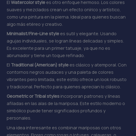
El
Watercolor style
es otro enfoque hermoso. Los colores
suaves y mezclados crean un efecto onírico y artístico,
como una pintura en la pierna. Ideal para quienes buscan
algo más etéreo y creativo.
Minimalist/Fine-Line style
es sutil y elegante. Usando
agujas individuales, se logran líneas delicadas y simples.
Es excelente para un primer tatuaje, ya que no es
abrumador y tiene un toque refinado.
El
Traditional (American) style
es clásico y atemporal. Con
contornos negros audaces y una paleta de colores
vibrantes pero limitada, este estilo ofrece un look robusto
y tradicional. Perfecto para quienes aprecian lo clásico.
Geometric or Tribal styles
incorporan patrones y líneas
afiladas en las alas de la mariposa. Este estilo moderno o
simbólico puede tener significados profundos y
personales.
Una idea interesante es combinar mariposas con otros
elementos. Flores como rosas o lotuses, calaveras, o