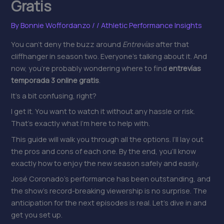
Gratis
By
Bonnie Woffordanzo
/
/
Athletic Performance Insights
You can’t deny the buzz around
Entrevías
after that
cliffhanger in season two. Everyone’s talking about it. And
now, you’re probably wondering where to find
entrevías
temporada 3 online gratis
.
It’s a bit confusing, right?
I get it. You want to watch it without any hassle or risk.
That’s exactly what I’m here to help with.
This guide will walk you through all the options. I’ll lay out
the pros and cons of each one. By the end, you’ll know
exactly how to enjoy the new season safely and easily.
José Coronado’s performance has been outstanding, and
the show’s record-breaking viewership is no surprise. The
anticipation for the next episodes is real. Let’s dive in and
get you set up.